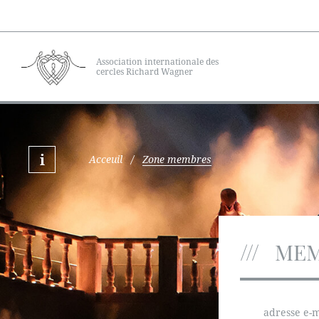
Association internationale des
cercles Richard Wagner
Acceuil
/
Zone membres
MEM
adresse e-m