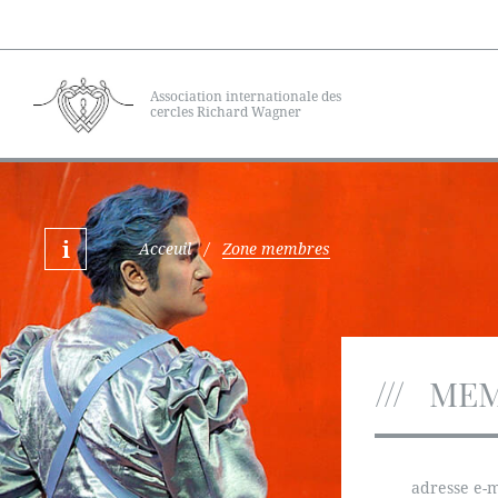
Association internationale des
cercles Richard Wagner
Acceuil
/
Zone membres
MEM
adresse e-m