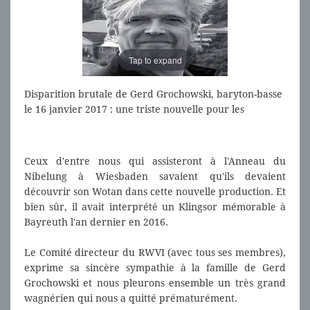
Tap to expand
Disparition brutale de Gerd Grochowski, baryton-basse
le 16 janvier 2017 : une triste nouvelle pour les
wagnériens du monde entier qui avaient pu l'entendre
à Bayreuth pour la première fois en 2016 dans le rôle
de Klingsor (dans Parsifal)
Ceux d'entre nous qui assisteront à l'Anneau du
Nibelung à Wiesbaden savaient qu'ils devaient
découvrir son Wotan dans cette nouvelle production. Et
bien sûr, il avait interprété un Klingsor mémorable à
Bayreuth l'an dernier en 2016.
Le Comité directeur du RWVI (avec tous ses membres),
exprime sa sincère sympathie à la famille de Gerd
Grochowski et nous pleurons ensemble un très grand
wagnérien qui nous a quitté prématurément.