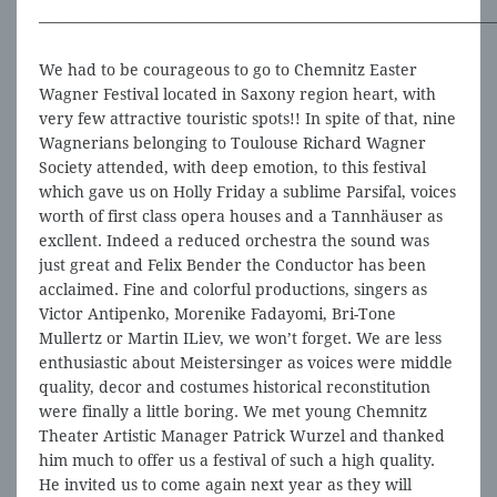
—————————————————————————————
We had to be courageous to go to Chemnitz Easter
Wagner Festival located in Saxony region heart, with
very few attractive touristic spots!! In spite of that, nine
Wagnerians belonging to Toulouse Richard Wagner
Society attended, with deep emotion, to this festival
which gave us on Holly Friday a sublime Parsifal, voices
worth of first class opera houses and a Tannhäuser as
excllent. Indeed a reduced orchestra the sound was
just great and Felix Bender the Conductor has been
acclaimed. Fine and colorful productions, singers as
Victor Antipenko, Morenike Fadayomi, Bri-Tone
Mullertz or Martin ILiev, we won’t forget. We are less
enthusiastic about Meistersinger as voices were middle
quality, decor and costumes historical reconstitution
were finally a little boring. We met young Chemnitz
Theater Artistic Manager Patrick Wurzel and thanked
him much to offer us a festival of such a high quality.
He invited us to come again next year as they will