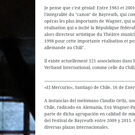
Je pense que c'est génial! Entre 1983 et 200
l'intégralité du "canon" de Bayreuth, qui co
opéras les plus importants de Wagner, qui s
réalisation qui a incité la République fédé
alors directeur artistique du Théâtre munici
1998 pour cette importante réalisation et po
allemande au Chili".
Il existe actuellement 121 associations dans
Verband International, comme celle du Chili
---------------------------------------------------------------------------
»El Mercurio«, Santiago de Chile, 16 de Ene
A instancias del melómano Claudio Ortiz, u
Chile, radicado en Alemania, Eva Wagner-Pas
parte de dicha agrupación en calidad de m
del Festival de Bayreuth entre 2009 y 2015.
diversas plazas internacionales.