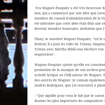
Eva Wagner-Pasquier a été très heureuse de l
moi, qui a commencé par une idée que j'avai
membre du conseil d'administration de la Fo
été informée que cette idée était déjà une réa
devenir membre honoraire, invitation que j'ai
Vinay, se souvient Wagner-Pasquier, "est le 
festival, il a joué les rôles de Tristan, Sie
Tristan avec Martha Mödl sous Herbert von 
wagnériens".
Wagner-Pasquier ajoute qu'elle est consciente
promotion de la musique de son arrière-gran
activité lyrique au Chili autour de Wagner. E
des œuvres de Wagner. Je connais également 
Andrés Rodríguez, que j'ai rencontré à plu
- "Que signifie pour vous le fait que le canon 
drames les plus importants du compositeur 