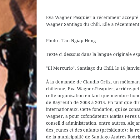
Eva Wagner Pasquier a récemment accepté l
Wagner Santiago du Chili. Elle a récemment
Photo - Tan Ngiap Heng
Texte ci-dessous dans la langue originale es
"El Mercurio", Santiago du Chili, le 16 janvie
À la demande de Claudio Ortiz, un méloman
chilienne, Eva Wagner-Pasquier, arrière-peti
cette organisation en tant que membre honor
de Bayreuth de 2008 à 2015. En tant que direc
internationaux. Cette fondation, qui se cons
Wagner, a pour cofondateurs Matías Perez 
conseil d'administration, entre autres, Aleja
des jeunes et des enfants (présidente) ; la r
de la municipalité de Santiago Andrés Rod