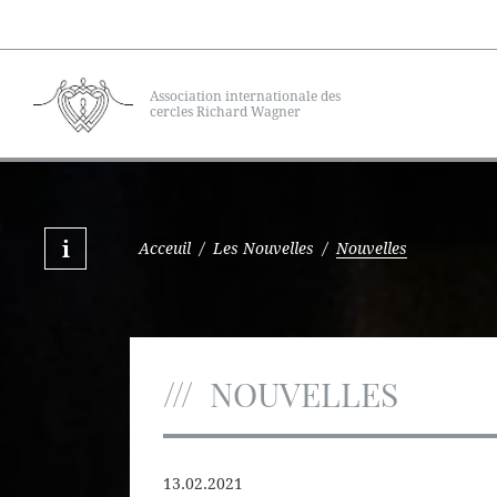
Association internationale des
cercles Richard Wagner
Acceuil
/
Les Nouvelles
/
Nouvelles
NOUVELLES
13.02.2021