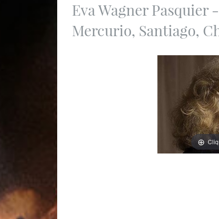
Eva Wagner Pasquier -
Mercurio, Santiago, Ch
Cli