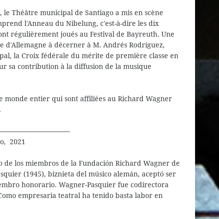
1, le Théâtre municipal de Santiago a mis en scène
mprend l'Anneau du Nibelung, c'est-à-dire les dix
ont régulièrement joués au Festival de Bayreuth. Une
rale d'Allemagne à décerner à M. Andrés Rodríguez,
pal, la Croix fédérale du mérite de première classe en
ur sa contribution à la diffusion de la musique
 le monde entier qui sont affiliées au Richard Wagner
.
------------------------------------
ro, 2021
no de los miembros de la Fundación Richard Wagner de
quier (1945), biznieta del músico alemán, aceptó ser
iembro honorario. Wagner-Pasquier fue codirectora
 Como empresaria teatral ha tenido basta labor en