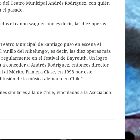
co del Teatro Municipal Andrés Rodríguez, con quién
 el pasado.
ados el canon wagneriano es decir, las diez óperas
l Teatro Municipal de Santiago puso en escena el
‘Anillo del Nibelungo’, es decir, las diez operas más
regularmente en el Festival de Bayreuth. Un logro
a a conceder a Andrés Rodríguez, entonces director
al al Mérito, Primera Clase, en 1998 por este
difusión de la música alemana en Chile”.
s similares a la de Chile, vinculadas a la Asociación