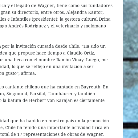
ica y el legado de Wagner, tiene como sus fundadores
egran su directorio, entre otros, Alejandra Kantor,
s e Infantiles (presidente); la gestora cultural Drina
tiago Andrés Rodríguez y el veterinario y melómano
 por la invitación cursada desde Chile. “Ha sido un
dea que propuse hace tiempo a Claudio Ortiz,
ear una beca con el nombre Ramón Vinay. Luego, me
dad, lo que se reflejó en una invitación a ser
n gusto”, afirma.
ico cantante chileno que ha cantado en Bayreuth. En
stán, Siegmund, Parsifal, Tannhäuser y también
 la batuta de Herbert von Karajan es ciertamente
idad que ha habido en nuestro país en la promoción
e, Chile ha tenido una importante actividad lírica en
total de 17 representaciones de obras de Wagner.