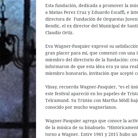
Esta fundación, dedicada a promover la mús
a Matías Perez Cruz y Eduardo Escaffi, e int
directora de Fundación de Orquestas Juvenile
Rendic, el ex director del Municipal de San
Claudio Ortiz.
Eva Wagner-Pasquier expresó su satisfacción
gran placer para mi, que comenzó con una i
miembro del directorio de la fundación: cr
informaron de que esta idea era ya una reali
miembro honorario, invitación que acepté co
Vinay, recuerda Wagner-Pasquier, “es el ún
este festival apareció en los papeles de Tri
Telramund. Su Tristán con Martha Mödl bajo
conocido por mucho wagnerianos.
Wagner-Pasquier agrega que conoce la activ
de la música de su bisabuelo. “Históricament
torno a Wagner. Entre 1981 y 2015 hubo un 