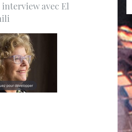
 interview avec El
ili
quez pour développer