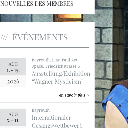
NOUVELLES DES MEMBRES
ÉVÉNEMENTS
Bayreuth, Jean Paul Art
AUG
Space, Friedrichstrasse 5
1.
-
15.
Ausstellung/Exhibition
2026
“Wagner Mysticism”
en savoir plus
Bayreuth
AUG
Internationaler
5.
-
11.
Gesangswettbewerb