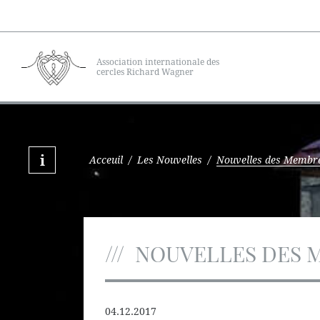
Association internationale des
cercles Richard Wagner
Acceuil
/
Les Nouvelles
/
Nouvelles des Membr
NOUVELLES DES 
04.12.2017