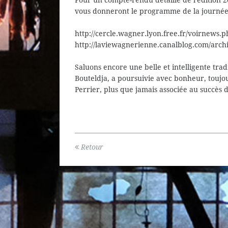
Pour un compte-rendu détaillé de l'édition 20
vous donneront le programme de la journée
http://cercle.wagner.lyon.free.fr/voirnews.
http://laviewagnerienne.canalblog.com/arch
Saluons encore une belle et intelligente trad
Bouteldja, a poursuivie avec bonheur, touj
Perrier, plus que jamais associée au succès
Retour