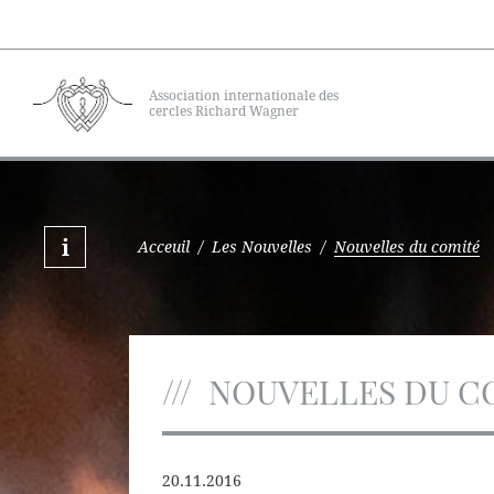
Association internationale des
cercles Richard Wagner
Acceuil
/
Les Nouvelles
/
Nouvelles du comité
NOUVELLES DU C
20.11.2016