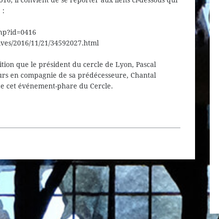
16, il convient de se reporter aux liens ci-dessous qui
 :
php?id=0416
ives/2016/11/21/34592027.html
ition que le président du cercle de Lyon, Pascal
ours en compagnie de sa prédécesseure, Chantal
 de cet événement-phare du Cercle.