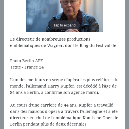
Tap to expand
Tap to expand
Le directeur de nombreuses productions
emblématiques de Wagner, dont le Ring du Festival de
Bayreuth en 1988, est décédé le 31 décembre à l'âge de
84 ans
Photo Berlin APF
Texte - France 24
L'un des metteurs en scène d'opéra les plus célèbres du
monde, l'Allemand Harry Kupfer, est décédé à l'âge de
84 ans à Berlin, a confirmé son agence mardi.
Au cours d'une carrière de 44 ans, Kupfer a travaillé
dans des maisons d'opéra à travers l'Allemagne et a été
directeur en chef de l'emblématique Komische Oper de
Berlin pendant plus de deux décennies.