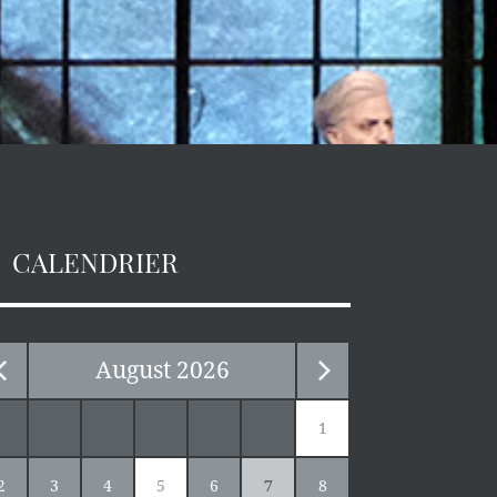
CALENDRIER
August
2026
1
2
3
4
5
6
7
8