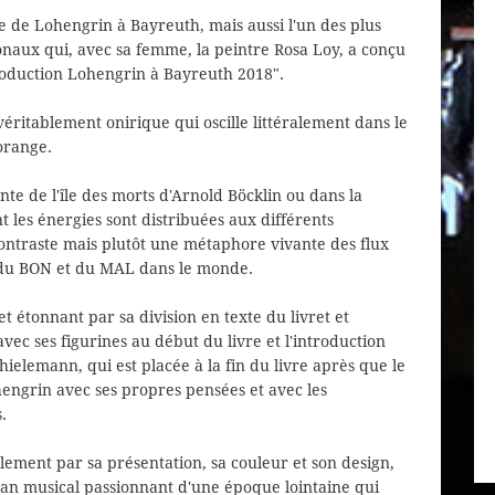
 de Lohengrin à Bayreuth, mais aussi l'un des plus
onaux qui, avec sa femme, la peintre Rosa Loy, a conçu
production Lohengrin à Bayreuth 2018".
véritablement onirique qui oscille littéralement dans le
orange.
nte de l'île des morts d'Arnold Böcklin ou dans la
 les énergies sont distribuées aux différents
contraste mais plutôt une métaphore vivante des flux
 du BON et du MAL dans le monde.
et étonnant par sa division en texte du livret et
ec ses figurines au début du livre et l'introduction
hielemann, qui est placée à la fin du livre après que le
hengrin avec ses propres pensées et avec les
.
ulement par sa présentation, sa couleur et son design,
oman musical passionnant d'une époque lointaine qui