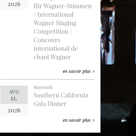
2026
für Wagner-Stimmen
/ International
Wagner Singing
Competition /
Concours
international de
chant Wagner
en savoir plus
Bayreuth
AUG
Southern California
12.
Gala Dinner
2026
en savoir plus