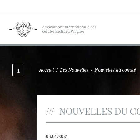
Association internationale des
cercles Richard Wagner
Acceuil
/
Les Nouvelles
/
Nouvelles du comité
NOUVELLES DU C
03.01.2021