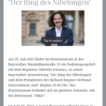
"Der Ring des Nibelungen"
Tap to expand
Tap to expand
Am 28. Juli 2023 findet im Kunstmuseum in der
Bayreuther Maximilianstraße 33 ein Podiumsgespräch
mit dem Regisseur Valentin Schwarz, zu seiner
Bayreuther Inszenierung "Der Ring des Nibelungen"
und dem Präsidenten des Richard-Wagner-Verband
International, statt. Beginn 10:30 Uhr. Das
Kunstmuseum befindet sich im gleichen Gebäude, wie
das Restaurant "Oskar".