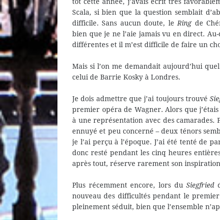
tôt cette année, j’avais écrit très favorab
Scala, si bien que la question semblait d’a
difficile. Sans aucun doute, le
Ring
de Ché
bien que je ne l’aie jamais vu en direct. Au-
différentes et il m’est difficile de faire un ch
Mais si l’on me demandait aujourd’hui que
celui de Barrie Kosky à Londres.
Je dois admettre que j’ai toujours trouvé
Sie
premier opéra de Wagner. Alors que j’étais 
à une représentation avec des camarades. P
ennuyé et peu concerné – deux ténors sembla
je l’ai perçu à l’époque. J’ai été tenté de pa
donc resté pendant les cinq heures entières
après tout, réserve rarement son inspiration 
Plus récemment encore, lors du
Siegfried
d
nouveau des difficultés pendant le premier
pleinement séduit, bien que l’ensemble n’ap