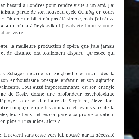
par hasard à Londres pour rendre visite à un ami. J’ai
 faisant partie de son nouveau cycle du
Ring
en cours
. Obtenir un billet n’a pas été simple, mais j’ai réussi
ie
au cinéma à Reykjavik et j’avais été impressionné.
allais vivre.
te, la meilleure production d’opéra que j’aie jamais
et de distance ont totalement disparu. Qu’est-ce qui
 Schager incarne un Siegfried électrisant dès la
, son enthousiasme presque enfantin et son agitation
aincants. Tout aussi impressionnante est son énergie
scène de Kosky donne une profondeur psychologique
ployer la crise identitaire de Siegfried, élevé dans
autre compagnie que les animaux et les oiseaux de la
iales, leurs liens – et les compare à sa propre situation.
on père ? Et sa mère, alors ?
 il revient sans cesse vers lui, poussé par la nécessité