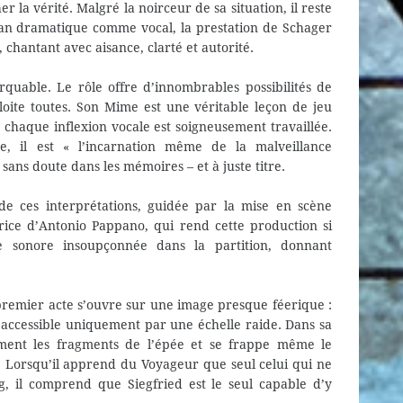
er la vérité. Malgré la noirceur de sa situation, il reste
plan dramatique comme vocal, la prestation de Schager
, chantant avec aisance, clarté et autorité.
quable. Le rôle offre d’innombrables possibilités de
loite toutes. Son Mime est une véritable leçon de jeu
 chaque inflexion vocale est soigneusement travaillée.
, il est « l’incarnation même de la malveillance
sans doute dans les mémoires – et à juste titre.
 de ces interprétations, guidée par la mise en scène
trice d’Antonio Pappano, qui rend cette production si
 sonore insoupçonnée dans la partition, donnant
Le premier acte s’ouvre sur une image presque féerique :
accessible uniquement par une échelle raide. Dans sa
ement les fragments de l’épée et se frappe même le
. Lorsqu’il apprend du Voyageur que seul celui qui ne
, il comprend que Siegfried est le seul capable d’y