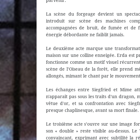
parvenir.
La scène du forgeage devient un spectacl
introduit sur scène des machines comple
accompagnées de bruit, de fumée et de fe
énergie débordante ne faiblit jamais.
Le deuxième acte marque une transformat
maison sur une colline enneigée. Erda est p
fonctionne comme un motif visuel récurrent
scène de l’Oiseau de la forêt, elle prend m
allongés, mimant le chant par le mouvement 
Les échanges entre Siegfried et Mime at
n'apparaît pas sous les traits d'un dragon,
vêtue d'or, et sa confrontation avec Sieg
presque chaplinesque, avant sa mort finale.
Le troisième acte s’ouvre sur une image fo
son « double » reste visible au-dessus. 
convaincant, exprimant avec subtilité la ré