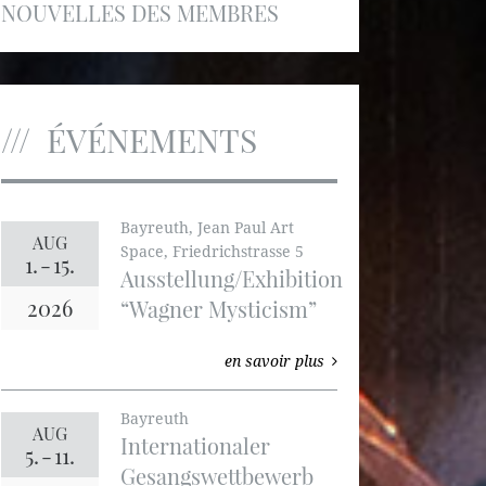
NOUVELLES DES MEMBRES
ÉVÉNEMENTS
Bayreuth, Jean Paul Art
AUG
Space, Friedrichstrasse 5
1.
-
15.
Ausstellung/Exhibition
2026
“Wagner Mysticism”
en savoir plus
Bayreuth
AUG
Internationaler
5.
-
11.
Gesangswettbewerb