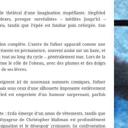
e théâtral d’une imagination stupéfiante. Siegfried
xes, presque surréalistes – inédites jusqu’ici –
u, tandis que l’épée est fondue puis reforgée. Son
ion complète. L’antre de Fafner apparaît comme une
résente en permanence, souvent assise sur un banc, et
 tout au long du cycle – généralement nue. Lors de la
ême le rôle de l’oiseau, avec des plumes et des doigts
de ses lèvres.
teignent ici de nouveaux sommets comiques. Fafner
 mais sous ceux d'une silhouette imposante entièrement
fried est empreinte d'un humour surprenant, parfois
rte : Erda émerge d’un amas de vêtements, tandis que
Le Voyageur de Christopher Maltman est profondément
signation et le désespoir croissants. Sa confrontation