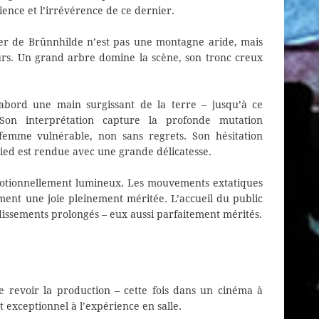
tience et l’irrévérence de ce dernier.
cher de Brünnhilde n’est pas une montagne aride, mais
eurs. Un grand arbre domine la scène, son tronc creux
abord une main surgissant de la terre – jusqu’à ce
. Son interprétation capture la profonde mutation
femme vulnérable, non sans regrets. Son hésitation
gfried est rendue avec une grande délicatesse.
 émotionnellement lumineux. Les mouvements extatiques
ment une joie pleinement méritée. L’accueil du public
udissements prolongés – eux aussi parfaitement mérités.
de revoir la production – cette fois dans un cinéma à
 exceptionnel à l’expérience en salle.