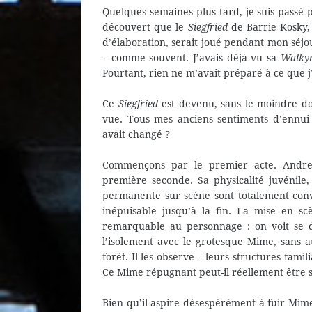
Quelques semaines plus tard, je suis passé 
découvert que le
Siegfried
de Barrie Kosky,
d’élaboration, serait joué pendant mon séjour
– comme souvent. J’avais déjà vu sa
Walkyr
Pourtant, rien ne m’avait préparé à ce que j’
Ce
Siegfried
est devenu, sans le moindre dou
vue. Tous mes anciens sentiments d’ennui 
avait changé ?
Commençons par le premier acte. Andreas
première seconde. Sa physicalité juvénile
permanente sur scène sont totalement conv
inépuisable jusqu’à la fin. La mise en 
remarquable au personnage : on voit se dé
l’isolement avec le grotesque Mime, sans 
forêt. Il les observe – leurs structures famil
Ce Mime répugnant peut-il réellement être s
Bien qu’il aspire désespérément à fuir Mime,