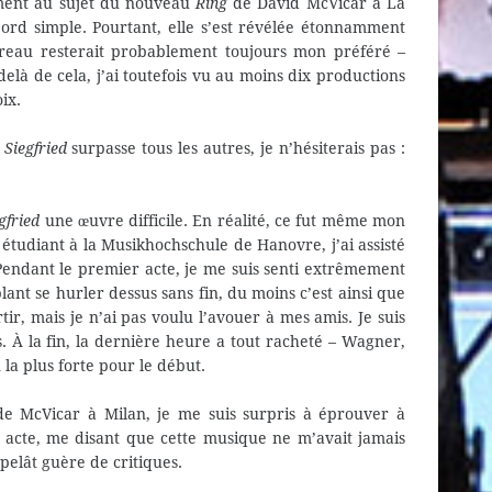
lement au sujet du nouveau
Ring
de David McVicar à La
bord simple. Pourtant, elle s’est révélée étonnamment
reau resterait probablement toujours mon préféré –
delà de cela, j’ai toutefois vu au moins dix productions
oix.
l
Siegfried
surpasse tous les autres, je n’hésiterais pas :
gfried
une œuvre difficile. En réalité, ce fut même mon
étudiant à la Musikhochschule de Hanovre, j’ai assisté
endant le premier acte, je me suis senti extrêmement
nt se hurler dessus sans fin, du moins c’est ainsi que
rtir, mais je n’ai pas voulu l’avouer à mes amis. Je suis
. À la fin, la dernière heure a tout racheté – Wagner,
la plus forte pour le début.
e McVicar à Milan, je me suis surpris à éprouver à
 acte, me disant que cette musique ne m’avait jamais
pelât guère de critiques.