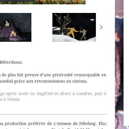
Rittershaus.
 de plus fait preuve d’une générosité remarquable en
mondial grâce aux retransmissions au cinéma.
é après avoir vu Siegfried en direct à Londres, puis à
a à Vienne.
ma production préférée de
L’Anneau du Nibelung
. Plus