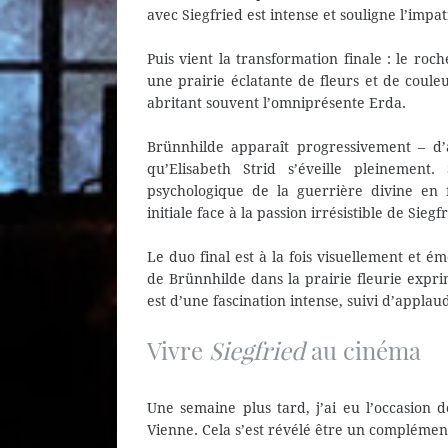
avec Siegfried est intense et souligne l’impa
Puis vient la transformation finale : le ro
une prairie éclatante de fleurs et de coul
abritant souvent l’omniprésente Erda.
Brünnhilde apparaît progressivement – d’
qu’Elisabeth Strid s’éveille pleinement
psychologique de la guerrière divine en 
initiale face à la passion irrésistible de Sie
Le duo final est à la fois visuellement et
de Brünnhilde dans la prairie fleurie expri
est d’une fascination intense, suivi d’appla
Vivre
Siegfried
au cinéma
Une semaine plus tard, j’ai eu l’occasion 
Vienne. Cela s’est révélé être un complément