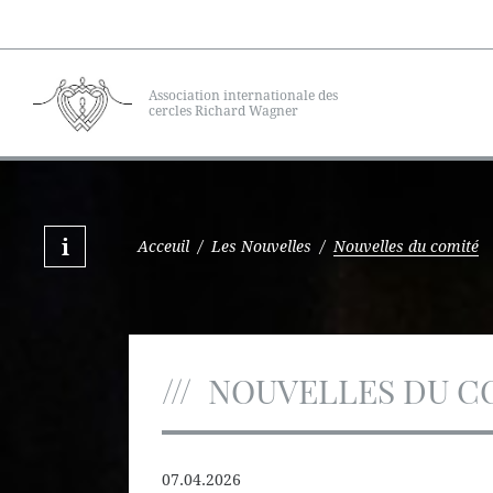
Association internationale des
cercles Richard Wagner
Acceuil
/
Les Nouvelles
/
Nouvelles du comité
NOUVELLES DU C
07.04.2026