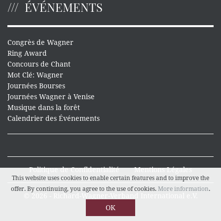
ÉVÉNEMENTS
Congrès de Wagner
Ring Award
Concours de Chant
Mot Clé: Wagner
Journées Bourses
Journées Wagner à Venise
Musique dans la forêt
Calendrier des Événements
Politique de Confidentialité
Mentions Légales
This website uses cookies to enable certain features and to improve the
offer. By continuing, you agree to the use of cookies.
More information
.
© 2026 - Richard-Wagner-Verband International e.V.
OK