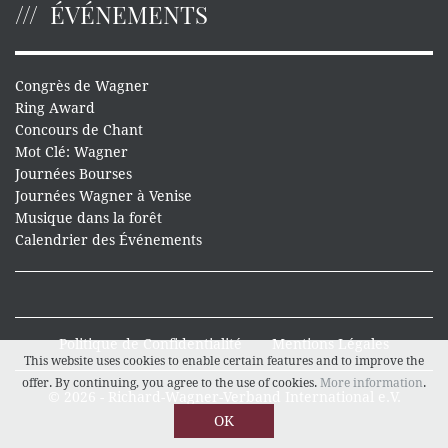
ÉVÉNEMENTS
Congrès de Wagner
Ring Award
Concours de Chant
Mot Clé: Wagner
Journées Bourses
Journées Wagner à Venise
Musique dans la forêt
Calendrier des Événements
Politique de Confidentialité
Mentions Légales
This website uses cookies to enable certain features and to improve the
offer. By continuing, you agree to the use of cookies.
More information
.
© 2026 - Richard-Wagner-Verband International e.V.
OK