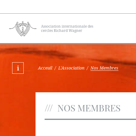
Association internationale des
cercles Richard Wagner
Acceuil
/
L'Association
/
Nos Membres
NOS MEMBRES