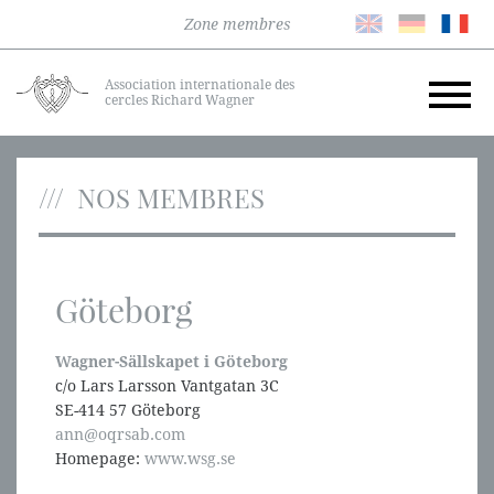
Zone membres
Association internationale des
cercles Richard Wagner
NOS MEMBRES
Göteborg
Wagner-Sällskapet i Göteborg
c/o Lars Larsson Vantgatan 3C
SE-414 57 Göteborg
ann@oqrsab.com
Homepage:
www.wsg.se