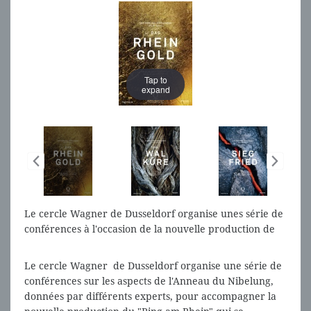
Tap to
Tap to
expand
expand
Le cercle Wagner de Dusseldorf organise unes série de
conférences à l'occasion de la nouvelle production de
l'Anneau du Nibelung "Ring am Rhein", qui sera
complète en octobre 2018
Le cercle Wagner de Dusseldorf organise une série de
conférences sur les aspects de l'Anneau du Nibelung,
données par différents experts, pour accompagner la