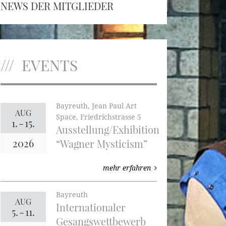
NEWS DER MITGLIEDER
EVENTS
Bayreuth, Jean Paul Art
AUG
Space, Friedrichstrasse 5
1.
-
15.
Ausstellung/Exhibition
2026
“Wagner Mysticism”
mehr erfahren
Bayreuth
AUG
Internationaler
5.
-
11.
Gesangswettbewerb