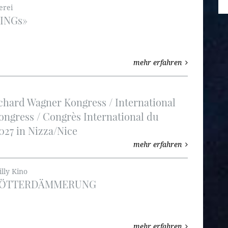
erei
RINGs»
mehr erfahren
ichard Wagner Kongress / International
ngress / Congrès International du
027 in Nizza/Nice
mehr erfahren
illy Kino
 GÖTTERDÄMMERUNG
mehr erfahren