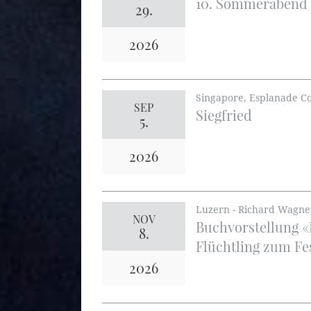
10. Sommerabend 
29.
2026
Singapore, Esplanade Co
SEP
Siegfried
5.
2026
Luzern - Richard Wagn
NOV
Buchvorstellung «
8.
Flüchtling zum Fe
2026