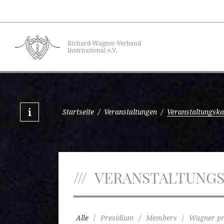
Richard-Wagner-Verband
International e.V.
Startseite
/
Veranstaltungen
/
Veranstaltungska
VERANSTALTUNG
Alle
/
Presidium
/
Members
/
Wagner pr