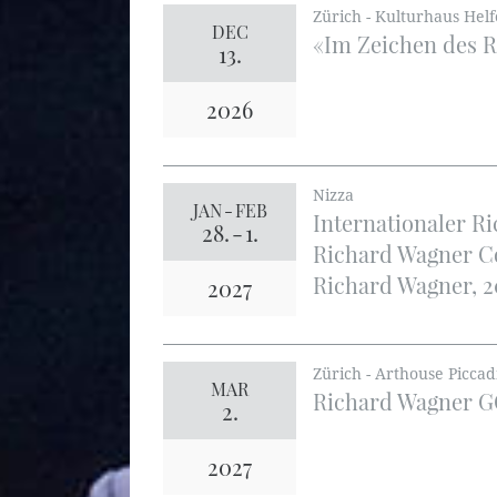
Zürich - Kulturhaus Helf
DEC
«Im Zeichen des 
13.
2026
Nizza
JAN
-
FEB
Internationaler R
28.
-
1.
Richard Wagner Co
Richard Wagner, 2
2027
Zürich - Arthouse Piccad
MAR
Richard Wagner
2.
2027