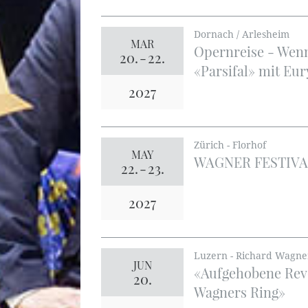
Dornach / Arlesheim
MAR
Opernreise - Wenn
20.
-
22.
«Parsifal» mit Eu
2027
Zürich - Florhof
MAY
WAGNER FESTIVA
22.
-
23.
2027
Luzern - Richard Wagn
JUN
«Aufgehobene Rev
20.
Wagners Ring»