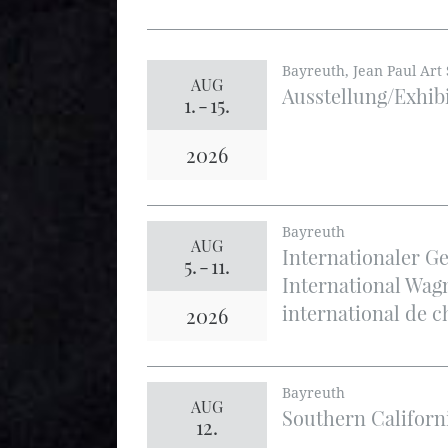
Bayreuth, Jean Paul Art 
AUG
Ausstellung/Exhib
1.
-
15.
2026
Bayreuth
AUG
Internationaler 
5.
-
11.
International Wag
international de 
2026
Bayreuth
AUG
Southern Californ
12.