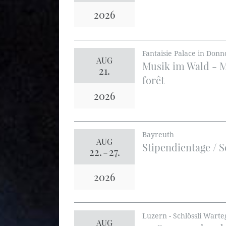
2026
Fantaisie Palace in Donn
AUG
Musik im Wald - M
21.
forêt
2026
Bayreuth
AUG
Stipendientage / 
22.
-
27.
2026
Luzern - Schlössli War
AUG