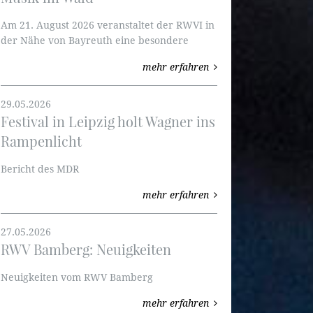
Am 21. August 2026 veranstaltet der RWVI in
der Nähe von Bayreuth eine besondere
Veranstaltung: Musik im Wald.
mehr erfahren
29.05.2026
Festival in Leipzig holt Wagner ins
Rampenlicht
Bericht des MDR
mehr erfahren
27.05.2026
RWV Bamberg: Neuigkeiten
Neuigkeiten vom RWV Bamberg
mehr erfahren