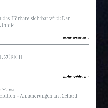
 das Hörbare sichtbar wird: Der
rythmie
mehr erfahren
L ZÜRICH
mehr erfahren
er Museum
olution - Annäherungen an Richard