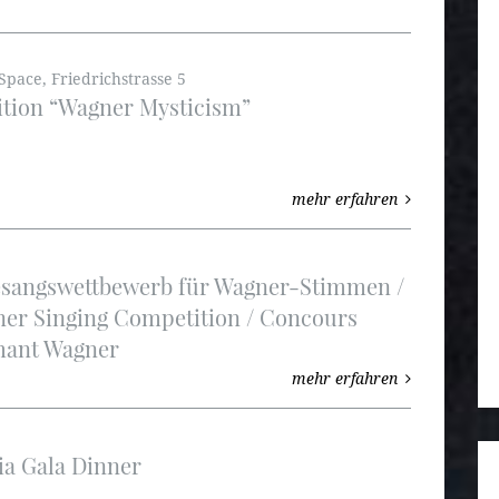
Space, Friedrichstrasse 5
ition “Wagner Mysticism”
mehr erfahren
Gesangswettbewerb für Wagner-Stimmen /
ner Singing Competition / Concours
chant Wagner
mehr erfahren
ia Gala Dinner