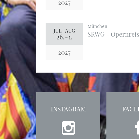
2027
München
JUL
-
AUG
SRWG - Opernreis
26.
-
1.
2027
INSTAGRAM
FACE