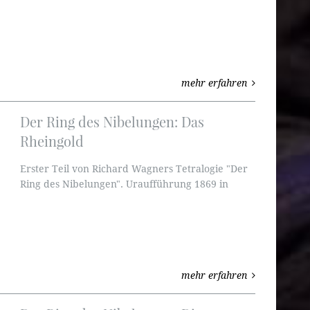
mehr erfahren
Der Ring des Nibelungen: Das
Rheingold
Erster Teil von Richard Wagners Tetralogie "Der
Ring des Nibelungen". Uraufführung 1869 in
München.
mehr erfahren