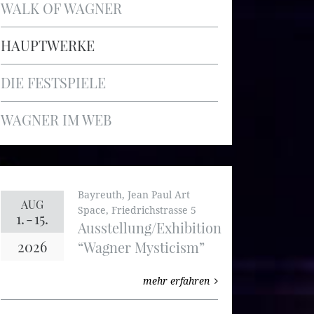
WALK OF WAGNER
HAUPTWERKE
DIE FESTSPIELE
WAGNER IM WEB
Bayreuth, Jean Paul Art
AUG
Space, Friedrichstrasse 5
1.
-
15.
Ausstellung/Exhibition
2026
“Wagner Mysticism”
mehr erfahren