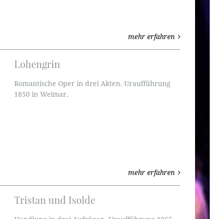
mehr erfahren
Lohengrin
Romantische Oper in drei Akten. Uraufführung
1850 in Weimar.
mehr erfahren
Tristan und Isolde