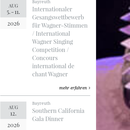
Bayreuth
AUG
Internationaler
5.
-
11.
Gesangswettbewerb
2026
für Wagner-Stimmen
/ International
Wagner Singing
Competition /
Concours
international de
chant Wagner
mehr erfahren
Bayreuth
AUG
Southern California
12.
Gala Dinner
2026