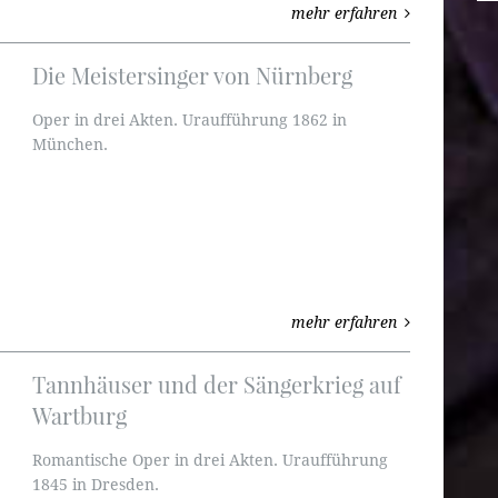
mehr erfahren
Die Meistersinger von Nürnberg
Oper in drei Akten. Uraufführung 1862 in
München.
mehr erfahren
Tannhäuser und der Sängerkrieg auf
Wartburg
Romantische Oper in drei Akten. Uraufführung
1845 in Dresden.