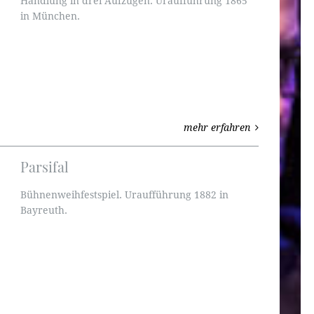
Handlung in drei Aufzügen. Uraufführung 1865
in München.
mehr erfahren
Parsifal
Bühnenweihfestspiel. Uraufführung 1882 in
Bayreuth.