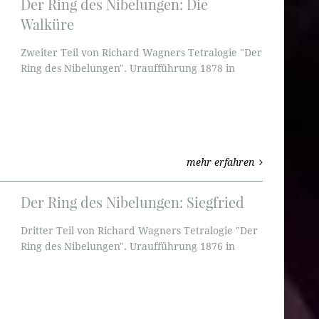
Der Ring des Nibelungen: Die
Walküre
Zweiter Teil von Richard Wagners Tetralogie "Der
Ring des Nibelungen". Uraufführung 1878 in
München.
mehr erfahren
Der Ring des Nibelungen: Siegfried
Dritter Teil von Richard Wagners Tetralogie "Der
Ring des Nibelungen". Uraufführung 1876 in
Bayreuth.