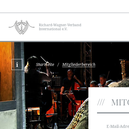
Richard-Wagner-Verband
International e.V.
Startseite
/
Mitgliederbereich
MIT
E-Mail-Adr