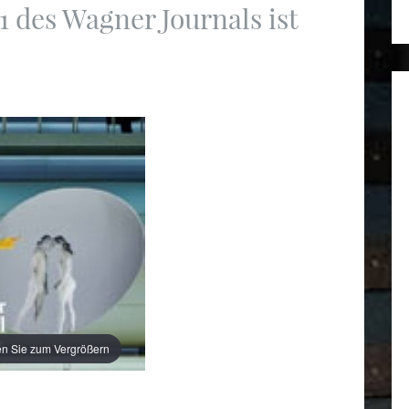
 des Wagner Journals ist
en Sie zum Vergrößern
en Sie zum Vergrößern