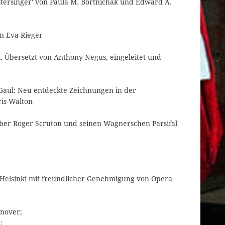
stersinger' von Paula M. Bortnichak und Edward A.
on Eva Rieger
k. Übersetzt von Anthony Negus, eingeleitet und
Gaul: Neu entdeckte Zeichnungen in der
ris Walton
über Roger Scruton und seinen Wagnerschen Parsifal'
 Helsinki mit freundlicher Genehmigung von Opera
nnover;
;