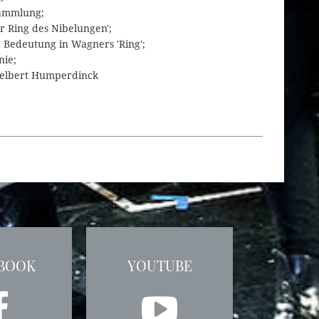
Sammlung;
 Ring des Nibelungen';
 Bedeutung in Wagners 'Ring';
nie;
gelbert Humperdinck
BOOK
YOUTUBE