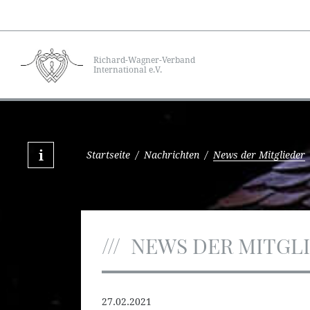
Richard-Wagner-Verband
International e.V.
Startseite
/
Nachrichten
/
News der Mitglieder
NEWS DER MITGL
27.02.2021