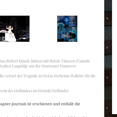
istan (Robert Künzli, hinten) mit Butoh-Tänzern (Tadashi
 Stephen Langridge aus der Staatsoper Hannover
 die Geburt der Tragödie in Stefan Herheims Walküre für die
rerin des Holländers im Helsinki Holländer
agner-Journals ist erschienen und enthält die