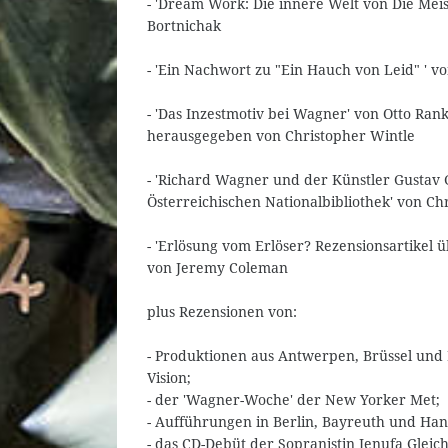
- 'Dream Work: Die innere Welt von Die Mei
Bortnichak
- 'Ein Nachwort zu "Ein Hauch von Leid" ' v
- 'Das Inzestmotiv bei Wagner' von Otto Ran
herausgegeben von Christopher Wintle
- 'Richard Wagner und der Künstler Gustav 
Österreichischen Nationalbibliothek' von Ch
- 'Erlösung vom Erlöser? Rezensionsartikel 
von Jeremy Coleman
plus Rezensionen von:
- Produktionen aus Antwerpen, Brüssel und
Vision;
- der 'Wagner-Woche' der New Yorker Met;
- Aufführungen in Berlin, Bayreuth und Ha
- das CD-Debüt der Sopranistin Jenufa Gleich