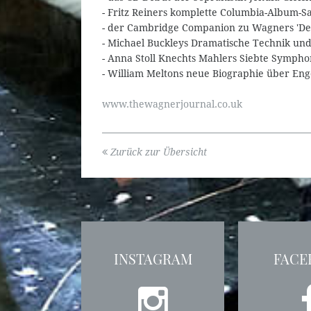
- Fritz Reiners komplette Columbia-Album-
- der Cambridge Companion zu Wagners 'Der
- Michael Buckleys Dramatische Technik und
- Anna Stoll Knechts Mahlers Siebte Sympho
- William Meltons neue Biographie über En
www.thewagnerjournal.co.uk
Zurück zur Übersicht
INSTAGRAM
FACE