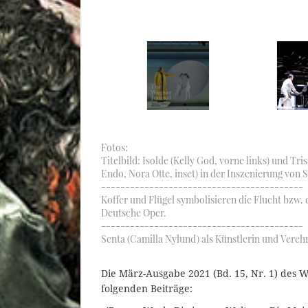
Fotos:
Titelbild: Isolde (Kelly God, vorne links) und Tr
Endo, Nora Otte, inset) in der Inszenierung von
------------------------------------------
Koffer und Flügel symbolisieren die Flucht bzw.
Deutsche Oper.
------------------------------------------
Senta (Camilla Nylund) als Künstlerin und Vereh
Die März-Ausgabe 2021 (Bd. 15, Nr. 1) des W
folgenden Beiträge: