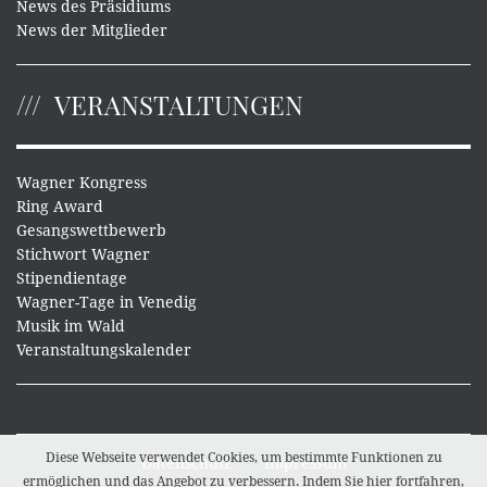
News des Präsidiums
News der Mitglieder
VERANSTALTUNGEN
Wagner Kongress
Ring Award
Gesangswettbewerb
Stichwort Wagner
Stipendientage
Wagner-Tage in Venedig
Musik im Wald
Veranstaltungskalender
Diese Webseite verwendet Cookies, um bestimmte Funktionen zu
Datenschutz
Impressum
ermöglichen und das Angebot zu verbessern. Indem Sie hier fortfahren,