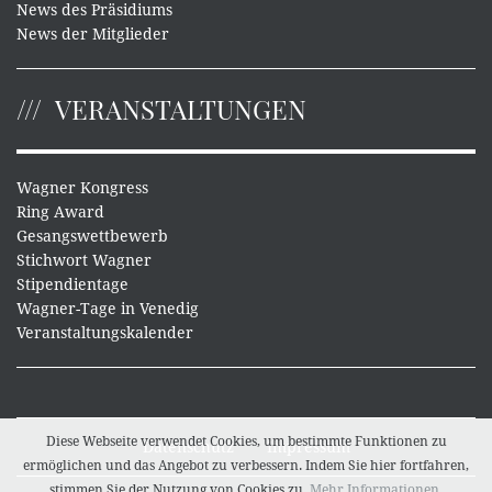
News des Präsidiums
News der Mitglieder
VERANSTALTUNGEN
Wagner Kongress
Ring Award
Gesangswettbewerb
Stichwort Wagner
Stipendientage
Wagner-Tage in Venedig
Veranstaltungskalender
Diese Webseite verwendet Cookies, um bestimmte Funktionen zu
Datenschutz
Impressum
ermöglichen und das Angebot zu verbessern. Indem Sie hier fortfahren,
stimmen Sie der Nutzung von Cookies zu.
Mehr Informationen
.